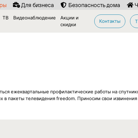
иры
Для бизнеса
Безопасность дома
Ч
ТВ
Видеонаблюдение
Акции и
Контакты
Т
скидки
одиться ежеквартальные профилактические работы на спутни
х в пакеты телевидения freedom. Приносим свои извинения