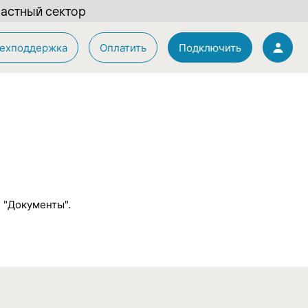
астный сектор
ехподдержка
Оплатить
Подключить
е "Документы".