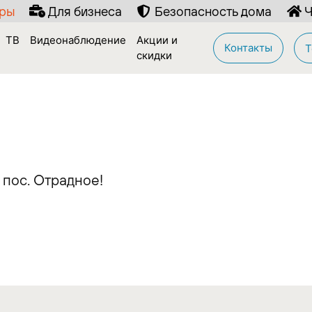
иры
Для бизнеса
Безопасность дома
Ч
ТВ
Видеонаблюдение
Акции и
Контакты
Т
скидки
 пос. Отрадное!