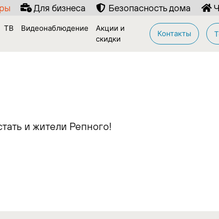
иры
Для бизнеса
Безопасность дома
Ч
ТВ
Видеонаблюдение
Акции и
Контакты
Т
скидки
тать и жители Репного!