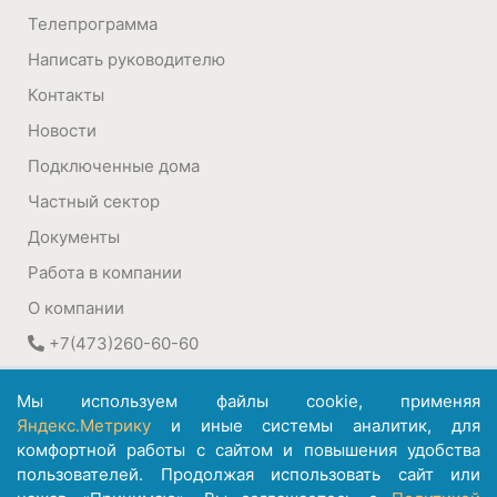
Телепрограмма
Написать руководителю
Контакты
Новости
Подключенные дома
Частный сектор
Документы
Работа в компании
О компании
+7(473)260-60-60
394030
,
Воронеж, Россия
Мы используем файлы cookie, применяя
ул. Плехановская, 22а
Яндекс.Метрику
и иные системы аналитик, для
комфортной работы с сайтом и повышения удобства
©
АО ИК "Информсвязь-Черноземье"
пользователей. Продолжая использовать сайт или
1992 – 2026