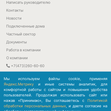
Написать руководителю
Контакты
Новости
Подключенные дома
Частный сектор
Документы
Работа в компании
О компании
+7(473)260-60-60
394030
,
Воронеж, Россия
Мы используем файлы cookie, применяя
ул. Плехановская, 22а
Яндекс.Метрику
и иные системы аналитик, для
комфортной работы с сайтом и повышения удобства
©
АО ИК "Информсвязь-Черноземье"
пользователей. Продолжая использовать сайт или
1992 – 2026
нажав «Принимаю», Вы соглашаетесь с
Политикой
обработки персональных данных
, и даете согласие на