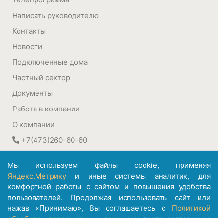
Написать руководителю
Контакты
Новости
Подключенные дома
Частный сектор
Документы
Работа в компании
О компании
+7(473)260-60-60
394030
,
Воронеж, Россия
Мы используем файлы cookie, применяя
ул. Плехановская, 22а
Яндекс.Метрику
и иные системы аналитик, для
комфортной работы с сайтом и повышения удобства
©
АО ИК "Информсвязь-Черноземье"
пользователей. Продолжая использовать сайт или
1992 – 2026
нажав «Принимаю», Вы соглашаетесь с
Политикой