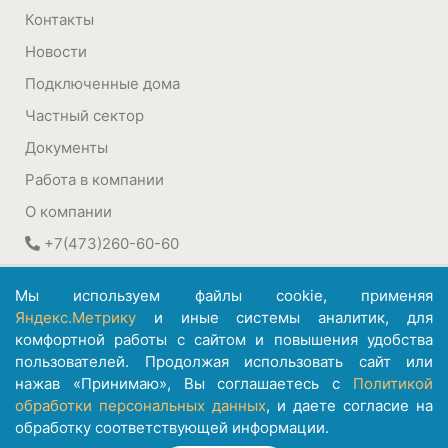
Контакты
Новости
Подключенные дома
Частный сектор
Документы
Работа в компании
О компании
+7(473)260-60-60
394030
,
Воронеж, Россия
Мы используем файлы cookie, применяя
ул. Плехановская, 22а
Яндекс.Метрику
и иные системы аналитик, для
комфортной работы с сайтом и повышения удобства
©
АО ИК "Информсвязь-Черноземье"
пользователей. Продолжая использовать сайт или
1992 – 2026
нажав «Принимаю», Вы соглашаетесь с
Политикой
обработки персональных данных
, и даете согласие на
обработку соответствующей информации.