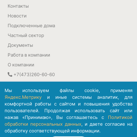
Контакты
Новости
Подключенные дома
Частный сектор
Документы
Работа в компании
О компании
+7(473)260-60-60
394030
,
Воронеж, Россия
Мы используем файлы cookie, применяя
ул. Плехановская, 22а
Яндекс.Метрику
и иные системы аналитик, для
комфортной работы с сайтом и повышения удобства
©
АО ИК "Информсвязь-Черноземье"
пользователей. Продолжая использовать сайт или
1992 – 2026
нажав «Принимаю», Вы соглашаетесь с
Политикой
обработки персональных данных
, и даете согласие на
обработку соответствующей информации.