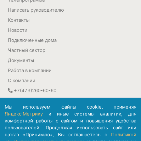
Написать руководителю
Контакты
Новости
Подключенные дома
Частный сектор
Документы
Работа в компании
О компании
+7(473)260-60-60
394030
,
Воронеж, Россия
Мы используем файлы cookie, применяя
ул. Плехановская, 22а
Яндекс.Метрику
и иные системы аналитик, для
комфортной работы с сайтом и повышения удобства
©
АО ИК "Информсвязь-Черноземье"
пользователей. Продолжая использовать сайт или
1992 – 2026
нажав «Принимаю», Вы соглашаетесь с
Политикой