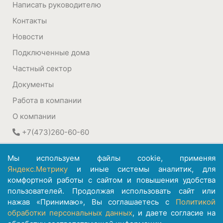
Написать руководителю
Контакты
Новости
Подключенные дома
Частный сектор
Документы
Работа в компании
О компании
+7(473)260-60-60
394030
,
Воронеж, Россия
Мы используем файлы cookie, применяя
ул. Плехановская, 22а
Яндекс.Метрику
и иные системы аналитик, для
комфортной работы с сайтом и повышения удобства
©
АО ИК "Информсвязь-Черноземье"
пользователей. Продолжая использовать сайт или
1992 – 2026
нажав «Принимаю», Вы соглашаетесь с
Политикой
обработки персональных данных
, и даете согласие на