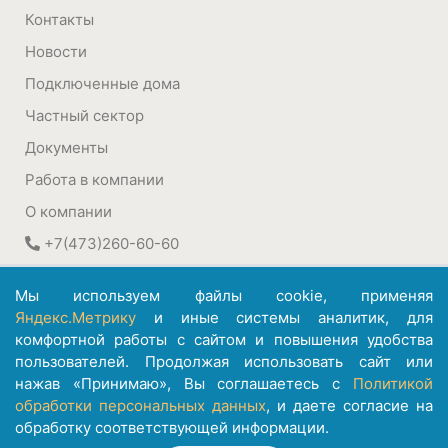
Контакты
Новости
Подключенные дома
Частный сектор
Документы
Работа в компании
О компании
+7(473)260-60-60
394030
,
Воронеж, Россия
Мы используем файлы cookie, применяя
ул. Плехановская, 22а
Яндекс.Метрику
и иные системы аналитик, для
комфортной работы с сайтом и повышения удобства
©
АО ИК "Информсвязь-Черноземье"
пользователей. Продолжая использовать сайт или
1992 – 2026
нажав «Принимаю», Вы соглашаетесь с
Политикой
обработки персональных данных
, и даете согласие на
обработку соответствующей информации.