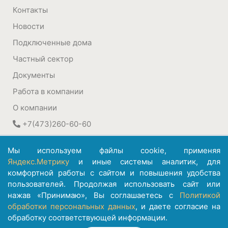
Контакты
Новости
Подключенные дома
Частный сектор
Документы
Работа в компании
О компании
+7(473)260-60-60
394030
,
Воронеж, Россия
Мы используем файлы cookie, применяя
ул. Плехановская, 22а
Яндекс.Метрику
и иные системы аналитик, для
комфортной работы с сайтом и повышения удобства
©
АО ИК "Информсвязь-Черноземье"
пользователей. Продолжая использовать сайт или
1992 – 2026
нажав «Принимаю», Вы соглашаетесь с
Политикой
обработки персональных данных
, и даете согласие на
обработку соответствующей информации.